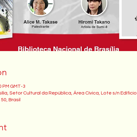
on
00 PM GMT-3
lia, Setor Cultural da República, Área Cívica, Lote s/n Edífici
50, Brasil
nt