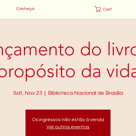
Conheça
Cart
nçamento do livr
propósito da vid
Sat, Nov 23
  |  
Biblioteca Nacional de Brasília
Os ingressos não estão à venda
Ver outros eventos