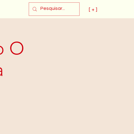
[ + ]
o O
a